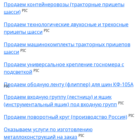
Продаем контейнеровозы (тракторные прицепы
PIC
шасси)
Продаем технологические двухосные и трехосные
PIC
прицепы шасси
Продаем машинокомплекты тракторных прицепов
PIC
шасси
Продаем универсальное крепление госномера с
PIC
подсветкой
Продаем ободную ленту (флиппер) для шин КФ-105А
PIC
Продаем входную группу (лестницу) и ящик
PIC
(инструментальный ящик) под входную групп
PIC
Продаем поворотный круг (производство Россия)
Оказываем услуги по изготовлению
PIC
металлоконструкций на заказ