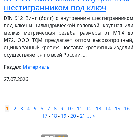
шестигранником под ключ
DIN 912 Винт (болт) с внутренним шестигранником
под ключ и цилиндрической головкой, крупная или
мелкая метрическая резьба, размеры от М1.4 до
М72. ООО ТДМ предлагает оптом высокопрочный,
оцинкованный крепёж. Поставка крепёжных изделий
осуществляется по всей России. ...
Раздел:
Материалы
27.07.2026
1
-
2
-
3
-
4
-
5
-
6
-
7
-
8
-
9
-
10
-
11
-
12
-
13
-
14
-
15
-
16
-
17
-
18
-
19
-
20
-
21
...
>