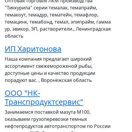
Оптовая торговля ЛКМ производства
"Тиккурила" серии темалак, темапрайм,
темакоут, темадур, тематейн, темафлор,
темацинк, темабонд, темал, эпипрайм, гамма
ур, эвикор, ЭП, растворители., Ленинградская
область
ИП Харитонова
Наша компания предлагает широкий
ассортимент свежемороженой рыбы,
доступные цены и качество продукции
порадуют вас. , Воронежская область
ООО "НК-
Транспродуктсервис"
Занимаемся поставкой мазута М100,
оказываем грузоперевозки темных
нефтепродуктов автотранспортом по России